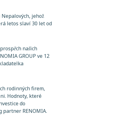
 Nepalových, jehož
 letos slaví 30 let od
 prospěch našich
m RENOMIA GROUP ve 12
akladatelka
ch rodinných firem,
ni. Hodnoty, které
nvestice do
ng partner RENOMIA.