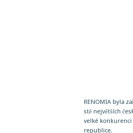
RENOMIA byla zař
stě největších če
velké konkurenci
republice.