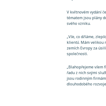
V květnovém vydání če
tématem jsou plány do
svého vzniku.
„
Vše, co děláme, zlepš
klientů. Mám velikou 
zemích Evropy za úsil
společnosti.
„
Blahopřejeme všem fi
řadu z nich svými služ
jsou rodinným firmám 
dlouhodobého rozvoje 