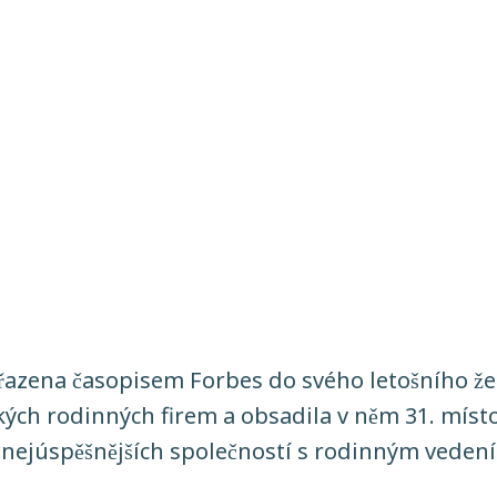
azena časopisem Forbes do svého letošního že
ských rodinných firem a obsadila v něm 31. místo
 nejúspěšnějších společností s rodinným veden