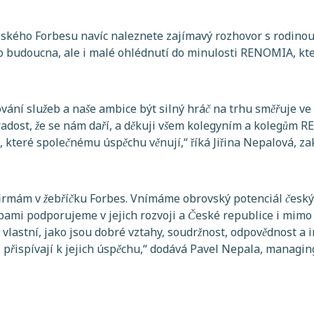
ského Forbesu navíc naleznete zajímavý rozhovor s rodinou
 budoucna, ale i malé ohlédnutí do minulosti RENOMIA, která
ování služeb a naše ambice být silný hráč na trhu směřuje ve
radost, že se nám daří, a děkuji všem kolegyním a kolegů
í, které společnému úspěchu věnují
,“ říká Jiřina Nepalová, z
rmám v žebříčku Forbes. Vnímáme obrovský potenciál český
bami podporujeme v jejich rozvoji a České republice i mimo 
vlastní, jako jsou dobré vztahy, soudržnost, odpovědnost a i
přispívají k jejich úspěchu
,“ dodává Pavel Nepala, managi