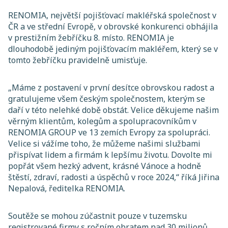
RENOMIA, největší pojišťovací makléřská společnost v
ČR a ve střední Evropě, v obrovské konkurenci obhájila
v prestižním žebříčku 8. místo. RENOMIA je
dlouhodobě jediným pojišťovacím makléřem, který se v
tomto žebříčku pravidelně umisťuje.
„Máme z postavení v první desítce obrovskou radost a
gratulujeme všem českým společnostem, kterým se
daří v této nelehké době obstát. Velice děkujeme našim
věrným klientům, kolegům a spolupracovníkům v
RENOMIA GROUP ve 13 zemích Evropy za spolupráci.
Velice si vážíme toho, že můžeme našimi službami
přispívat lidem a firmám k lepšímu životu. Dovolte mi
popřát všem hezký advent, krásné Vánoce a hodně
štěstí, zdraví, radosti a úspěchů v roce 2024,“ říká Jiřina
Nepalová, ředitelka RENOMIA.
Soutěže se mohou zúčastnit pouze v tuzemsku
registrované firmy s ročním obratem nad 30 milionů