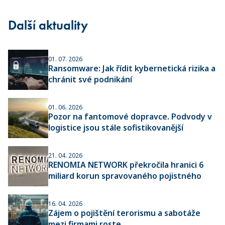
Další aktuality
01. 07. 2026
Ransomware: Jak řídit kybernetická rizika a
chránit své podnikání
01. 06. 2026
Pozor na fantomové dopravce. Podvody v
logistice jsou stále sofistikovanější
21. 04. 2026
RENOMIA NETWORK překročila hranici 6
miliard korun spravovaného pojistného
16. 04. 2026
Zájem o pojištění terorismu a sabotáže
mezi firmami roste