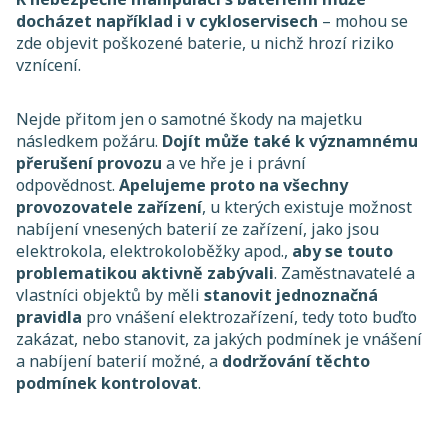
docházet například i v cykloservisech
– mohou se
zde objevit poškozené baterie, u nichž hrozí riziko
vznícení.
Nejde přitom jen o samotné škody na majetku
následkem požáru.
Dojít může také k významnému
přerušení provozu
a ve hře je i právní
odpovědnost.
Apelujeme proto na všechny
provozovatele zařízení
, u kterých existuje možnost
nabíjení vnesených baterií ze zařízení, jako jsou
elektrokola, elektrokoloběžky apod.,
aby se touto
problematikou aktivně zabývali
. Zaměstnavatelé a
vlastníci objektů by měli
stanovit jednoznačná
pravidla
pro vnášení elektrozařízení, tedy toto buďto
zakázat, nebo stanovit, za jakých podmínek je vnášení
a nabíjení baterií možné, a
dodržování těchto
podmínek kontrolovat
.