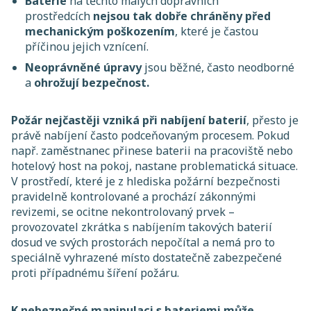
Baterie
na těchto malých dopravních
prostředcích
nejsou tak dobře chráněny před
mechanickým poškozením
, které je častou
příčinou jejich vznícení.
Neoprávněné úpravy
jsou běžné, často neodborné
a
ohrožují bezpečnost.
Požár nejčastěji vzniká při nabíjení baterií
, přesto je
právě nabíjení často podceňovaným procesem. Pokud
např. zaměstnanec přinese baterii na pracoviště nebo
hotelový host na pokoj, nastane problematická situace.
V prostředí, které je z hlediska požární bezpečnosti
pravidelně kontrolované a prochází zákonnými
revizemi, se ocitne nekontrolovaný prvek –
provozovatel zkrátka s nabíjením takových baterií
dosud ve svých prostorách nepočítal a nemá pro to
speciálně vyhrazené místo dostatečně zabezpečené
proti případnému šíření požáru.
K nebezpečné manipulaci s bateriemi může